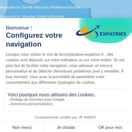
Assurance Santé Mission Professionnelle
Assurance Voyage Internationale
Assurance Santé Digital Nomad
Assurance Santé PVT
Contactez-Nous
Agence Paris :
218 rue du faubourg St Denis 75010
PARIS
Agence Monteux :
1050 chemin des exquerts 84170
MONTEUX
Téléphone :
01 70 70 24 24
E-mail :
contact@ecg-pereire-assurances.com
Politique de confidentialité
Politique de gestion des cookies
Conditions générales d’utilisation
Mentions légales