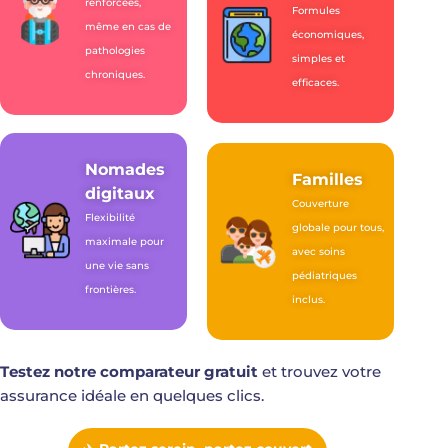
renforcées,
Formules
même en cas de
économiques,
pathologies
simples et
chroniques.
efficaces.
Nomades
Familles
digitaux
Couverture
Flexibilité
globale pour tous,
maximale pour
avec soins
une vie sans
pédiatriques
frontières.
inclus.
T
estez notre comparateur gratuit
et trouvez votre
assurance idéale en quelques clics.