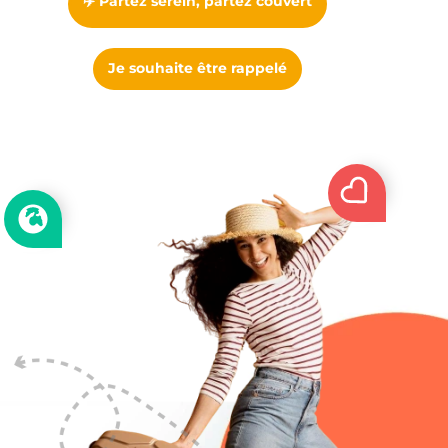
✈️ Partez serein, partez couvert
Je souhaite être rappelé