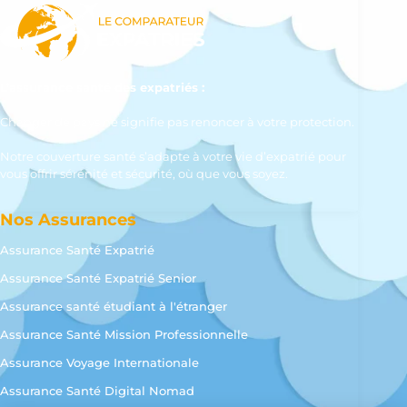
L’assurance santé des expatriés :
Changer de pays ne signifie pas renoncer à votre protection.
Notre couverture santé s’adapte à votre vie d’expatrié pour
vous offrir sérénité et sécurité, où que vous soyez.
Nos Assurances
Assurance Santé Expatrié
Assurance Santé Expatrié Senior
Assurance santé étudiant à l'étranger
Assurance Santé Mission Professionnelle
Assurance Voyage Internationale
Assurance Santé Digital Nomad