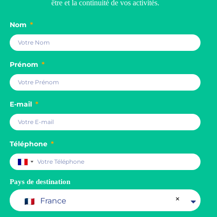
être et la continuité de vos activités.
Nom
Prénom
E-mail
Téléphone
F
r
a
Pays de destination
n
c
×
France
e
+