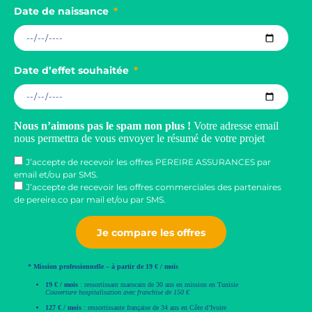
3
Date de naissance
3
Date d’effet souhaitée
Nous n’aimons pas le spam non plus !
Votre adresse email
nous permettra de vous envoyer le résumé de votre projet
J’accepte de recevoir les offres PEREIRE ASSURANCES par
email et/ou par SMS.
J’accepte de recevoir les offres commerciales des partenaires
de pereire.co par mail et/ou par SMS.
Je compare les offres
* Mission professionnelle – à partir de 19 € / mois
19 € / mois
: ressortissant marocain de 30 ans en mission en Tunisie
Couverture hospitalisation avec franchise de 150 €
127 € / mois
: ressortissante française de 34 ans en Côte d’Ivoire