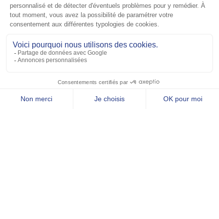
Elle La Meilleure Option En 2025
?
novembre 28, 2025
Lire plus »
Expatriés Français Aux Émirats
Arabes Unis : Les Clés Pour Bien
Vivre Et Bien S’assurer
novembre 12, 2025
Lire plus »
Précédent
Suivant
Expatriés Français Aux Émirats Arabes Unis : Les Clés Pour Bien Vivre Et Bien S’assurer
Expatriation Aux USA : L’assurance Santé Française Est-Elle La Meilleure Option En 2025 ?