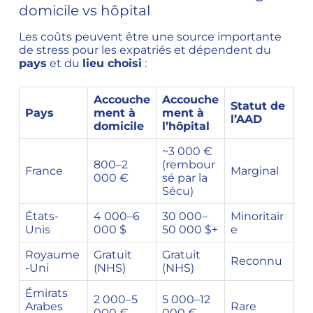
domicile vs hôpital
Les coûts peuvent être une source importante
de stress pour les expatriés et dépendent du
pays
et du
lieu choisi
:
Accouche
Accouche
Statut de
Pays
ment à
ment à
l’AAD
domicile
l’hôpital
~3 000 €
800–2
(rembour
France
Marginal
000 €
sé par la
Sécu)
États-
4 000–6
30 000–
Minoritair
Unis
000 $
50 000 $+
e
Royaume
Gratuit
Gratuit
Reconnu
-Uni
(NHS)
(NHS)
Émirats
2 000–5
5 000–12
Arabes
Rare
000 €
000 €