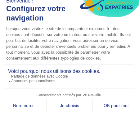
Accoucher À L’étranger :
Domicile Ou Hôpital ? Le Guide
Complet Pour Les Expatriés
novembre 24, 2025
Lire plus »
Expatriés Français Aux Émirats
Arabes Unis : Les Clés Pour Bien
Vivre Et Bien S’assurer
novembre 12, 2025
Lire plus »
Précédent