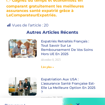
👉
Gagnez du temps et économisez en
comparant gratuitement les meilleures
assurances santé expatrié grâce à
LeComparateurExpatriés.
Vues de l’article :
20
Autres Articles Récents
Expatriés Retraités Français :
Tout Savoir Sur Le
Remboursement De Vos Soins
Hors UE En 2025
décembre 8, 2025
Lire plus »
Expatriation Aux USA :
L’assurance Santé Française Est-
Elle La Meilleure Option En 2025
?
novembre 28, 2025
Lire plus »